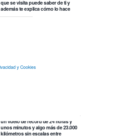
que se visita puede saber de ti y
además te explica cómo lo hace
Castlemap: un mapa con 6.412
castillos del mundo, clasificados por
su «fama» en la Wikipedia.
Numancia triunfa
El manual original del Legend of
Zelda de Nintendo muestra cómo se
ivacidad y Cookies
acompañaban los juegos antes de
que todo fuera digital
La botella π de 3,14 litros, que
irónicamente no es redonda
Un Airbus A350ULR de Qantas hace
un vuelo de récord de 24 horas y
unos minutos y algo más de 23.000
kilómetros sin escalas entre