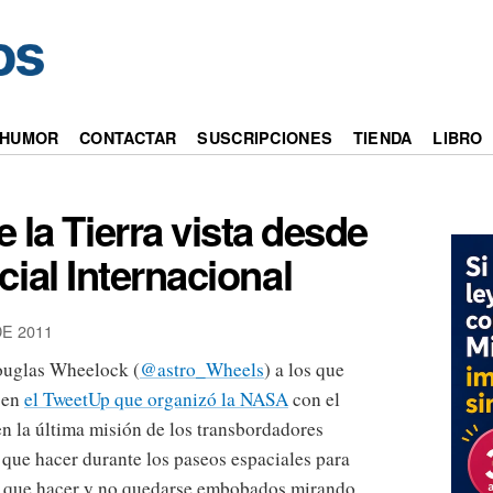
HUMOR
CONTACTAR
SUSCRIPCIONES
TIENDA
LIBRO
 la Tierra vista desde
cial Internacional
E 2011
ouglas Wheelock (
@astro_Wheels
) a los que
r en
el TweetUp que organizó la NASA
con el
en la última misión de los transbordadores
 que hacer durante los paseos espaciales para
en que hacer y no quedarse embobados mirando