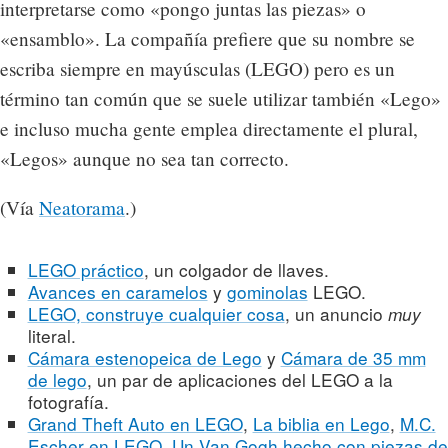
interpretarse como «pongo juntas las piezas» o
«ensamblo». La compañía prefiere que su nombre se
escriba siempre en mayúsculas (LEGO) pero es un
término tan común que se suele utilizar también «Lego»
e incluso mucha gente emplea directamente el plural,
«Legos» aunque no sea tan correcto.
(Vía
Neatorama
.)
LEGO práctico
, un colgador de llaves.
Avances en caramelos
y
gominolas
LEGO.
LEGO, construye cualquier cosa
, un anuncio
muy
literal.
Cámara estenopeica de Lego
y
Cámara de 35 mm
de lego
, un par de aplicaciones del LEGO a la
fotografía.
Grand Theft Auto en LEGO
,
La biblia en Lego
,
M.C.
Escher en LEGO
,
Un Van Gogh hecho con piezas de