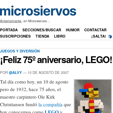
Anteriormente
, en Microsiervos…
PORTADA
SECCIONES/BUSCAR
HUMOR
CONTACTAR
SUSCRIPCIONES
TIENDA
LIBRO
¡SALTA!
JUEGOS Y DIVERSIÓN
¡Feliz 75º aniversario, LEGO!
POR
— 10 DE AGOSTO DE 2007
@ALVY
Tal día como hoy, un 10 de agosto
pero de 1932, hace 75 años, el
maestro carpintero Ole Kirk
Christiansen fundó
la compañía
que
LEGO
hoy conocemos como
y