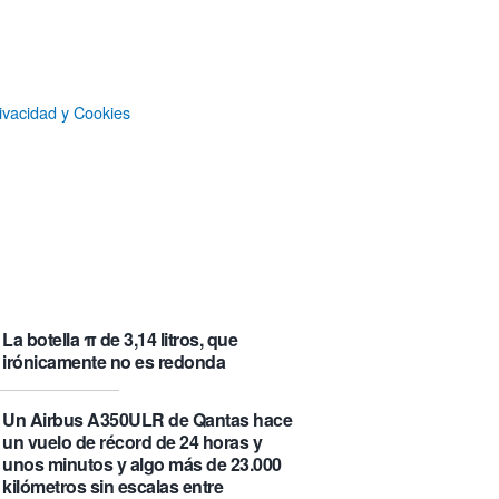
que se visita puede saber de ti y
además te explica cómo lo hace
Castlemap: un mapa con 6.412
castillos del mundo, clasificados por
ivacidad y Cookies
su «fama» en la Wikipedia.
Numancia triunfa
El manual original del Legend of
Zelda de Nintendo muestra cómo se
acompañaban los juegos antes de
que todo fuera digital
La botella π de 3,14 litros, que
irónicamente no es redonda
Un Airbus A350ULR de Qantas hace
un vuelo de récord de 24 horas y
unos minutos y algo más de 23.000
kilómetros sin escalas entre