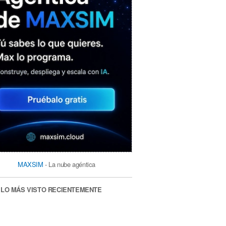
MAXSIM
- La nube agéntica
LO MÁS VISTO RECIENTEMENTE
«Mira mamá, sin cookies»: una web
que revela todo lo que un sitio web