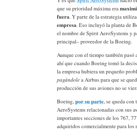
Y es que
Spirit AeroSystems
nació e
maximiz
que su prioridad máxima era
fuera
. Y parte de la estrategia utiliz
empresa
. Eso incluyó la planta de 
el nombre de Spirit AeroSystems y pas
principal– proveedor de la Boeing.
Aunque con el tiempo también pasó a
ahí que cuando Boeing tomó la decisi
la empresa hubiera un pequeño probl
pagándole
a Airbus para que se queda
producción de sus aviones no se vier
por su parte
Boeing,
, se queda con 
AeroSystems relacionadas con sus avi
importantes secciones de los 767, 77
adquiridos comercialmente para los