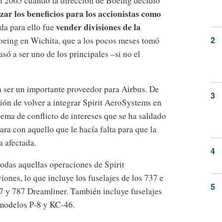
n 2005 cuando la dirección de Boeing decidió
ar los beneficios para los accionistas como
vender divisiones de la
ada para ello fue
Boeing en Wichita, que a los pocos meses tomó
ó a ser uno de los principales –si no el
 ser un importante proveedor para Airbus. De
ón de volver a integrar Spirit AeroSystems en
ema de conflicto de intereses que se ha saldado
ra con aquello que le hacía falta para que la
a afectada.
todas aquellas operaciones de Spirit
ones, lo que incluye los fuselajes de los 737 e
7 y 787 Dreamliner. También incluye fuselajes
 modelos P-8 y KC-46.