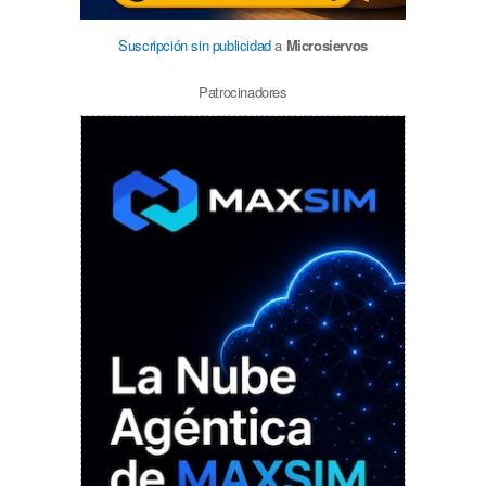
Suscripción sin publicidad
a
Microsiervos
Patrocinadores