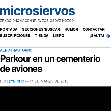
ZRKDC DNCHV CDHNR RVZOS OSDVZ NOZCD
PORTADA
SECCIONES/BUSCAR
HUMOR
CONTACTAR
SUSCRIPCIONES
TIENDA
LIBRO
¡SALTA!
AEROTRASTORNO
Parkour en un cementerio
de aviones
POR
— 11 DE MARZO DE 2013
@WICHO