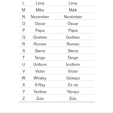
L
Lima
Lima
M
Mike
Máik
N
November
Novémber
O
Oscar
Óscar
P
Papa
Pápa
Q
Quebec
Québec
R
Romeo
Romeo
S
Sierra
Sierra
T
Tango
Tángo
U
Uniform
Iúniform
V
Victor
Víctor
W
Whisky
Güisqui
X
X-Ray
Ex rai
Y
Yankee
Yánqui
Z
Zulu
Zúlu