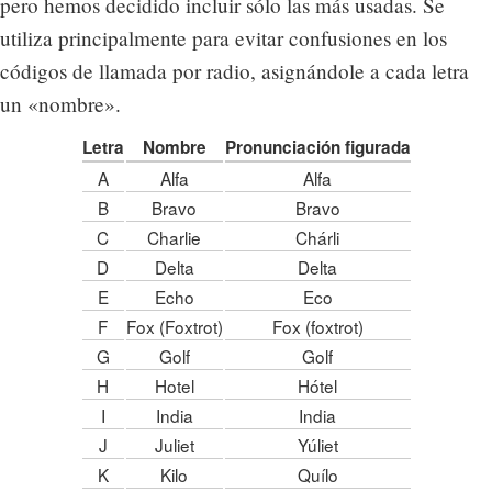
pero hemos decidido incluir sólo las más usadas. Se
utiliza principalmente para evitar confusiones en los
códigos de llamada por radio, asignándole a cada letra
un «nombre».
Letra
Nombre
Pronunciación figurada
A
Alfa
Alfa
B
Bravo
Bravo
C
Charlie
Chárli
D
Delta
Delta
E
Echo
Eco
F
Fox (Foxtrot)
Fox (foxtrot)
G
Golf
Golf
H
Hotel
Hótel
I
India
India
J
Juliet
Yúliet
K
Kilo
Quílo