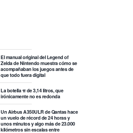
que se visita puede saber de ti y
además te explica cómo lo hace
Castlemap: un mapa con 6.412
castillos del mundo, clasificados por
su «fama» en la Wikipedia.
Numancia triunfa
El manual original del Legend of
Zelda de Nintendo muestra cómo se
acompañaban los juegos antes de
que todo fuera digital
La botella π de 3,14 litros, que
irónicamente no es redonda
Un Airbus A350ULR de Qantas hace
un vuelo de récord de 24 horas y
unos minutos y algo más de 23.000
kilómetros sin escalas entre