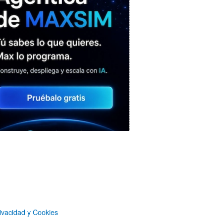
MAXSIM
- La nube agéntica
LO MÁS VISTO RECIENTEMENTE
«Mira mamá, sin cookies»: una web
ivacidad y Cookies
que revela todo lo que un sitio web