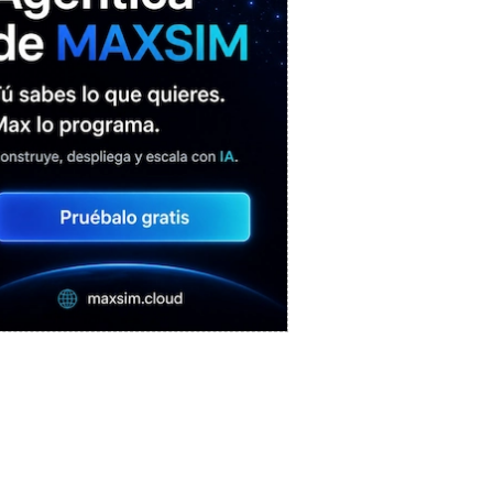
MAXSIM
- La nube agéntica
LO MÁS VISTO RECIENTEMENTE
Castlemap: un mapa con 6.412
castillos del mundo, clasificados por