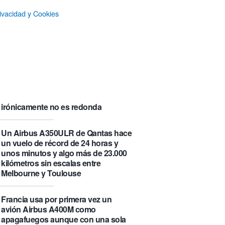
su «fama» en la Wikipedia.
ivacidad y Cookies
Numancia triunfa
El manual original del Legend of
Zelda de Nintendo muestra cómo se
acompañaban los juegos antes de
que todo fuera digital
La botella π de 3,14 litros, que
irónicamente no es redonda
Un Airbus A350ULR de Qantas hace
un vuelo de récord de 24 horas y
unos minutos y algo más de 23.000
kilómetros sin escalas entre
Melbourne y Toulouse
Francia usa por primera vez un
avión Airbus A400M como
apagafuegos aunque con una sola