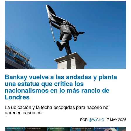
Banksy vuelve a las andadas y planta
una estatua que critica los
nacionalismos en lo más rancio de
Londres
La ubicación y la fecha escogidas para hacerlo no
parecen casuales.
POR
@WICHO
- 7 MAY 2026