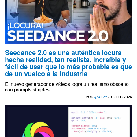
Seedance 2.0 es una auténtica locura
hecha realidad, tan realista, increíble y
fácil de usar que lo más probable es que
de un vuelco a la industria
El nuevo generador de vídeos logra un realismo obsceno
con prompts simples.
POR
@ALVY
- 16 FEB 2026