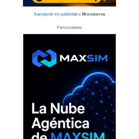
Suscripción sin publicidad
a
Microsiervos
Patrocinadores