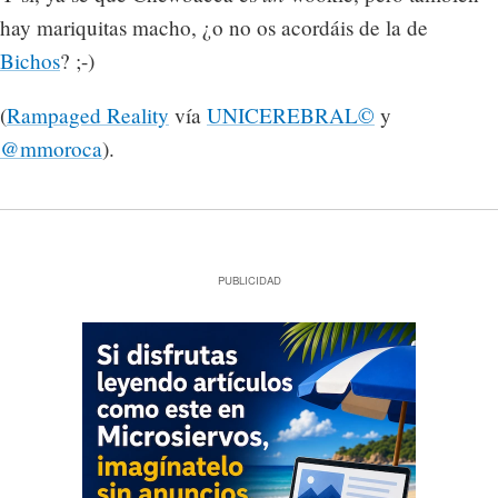
hay mariquitas macho, ¿o no os acordáis de la de
Bichos
? ;-)
(
Rampaged Reality
vía
UNICEREBRAL©
y
@mmoroca
).
PUBLICIDAD