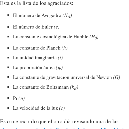
Esta es la lista de los agraciados:
El número de Avogadro
(N
)
A
El número de Euler
(e)
La constante cosmológica de Hubble
(H
)
0
La constante de Planck
(h)
La unidad imaginaria
(i)
La proporción áurea
(φ)
La constante de gravitación universal de Newton
(G)
La constante de Boltzmann
(k
)
B
Pi
(π)
La velocidad de la luz
(c)
Esto me recordó que el otro día revisando una de las