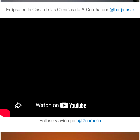
Eclipse en la Casa de las Ciencias de A Coruña por
@borjatosar
Eclipse y avión por
@7cornelio