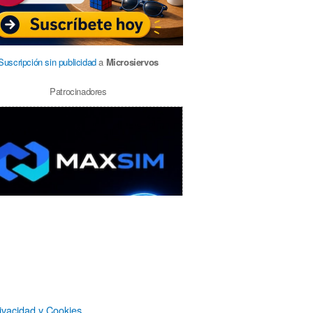
Suscripción sin publicidad
a
Microsiervos
Patrocinadores
ivacidad y Cookies