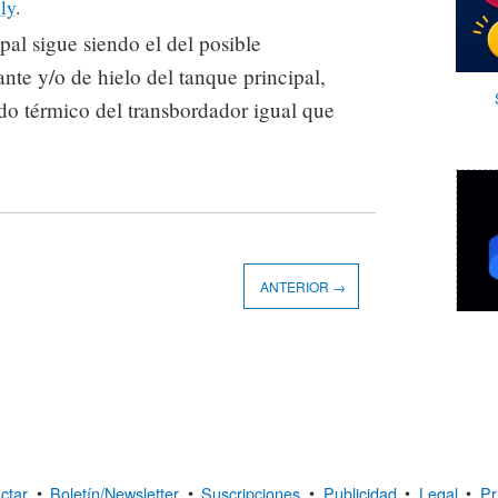
ly
.
pal sigue siendo el del posible
ante y/o de hielo del tanque principal,
udo térmico del transbordador igual que
ANTERIOR →
ctar
•
Boletín/Newsletter
•
Suscripciones
•
Publicidad
•
Legal
•
Pr