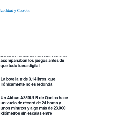
que se visita puede saber de ti y
además te explica cómo lo hace
ivacidad y Cookies
Castlemap: un mapa con 6.412
castillos del mundo, clasificados por
su «fama» en la Wikipedia.
Numancia triunfa
El manual original del Legend of
Zelda de Nintendo muestra cómo se
acompañaban los juegos antes de
que todo fuera digital
La botella π de 3,14 litros, que
irónicamente no es redonda
Un Airbus A350ULR de Qantas hace
un vuelo de récord de 24 horas y
unos minutos y algo más de 23.000
kilómetros sin escalas entre