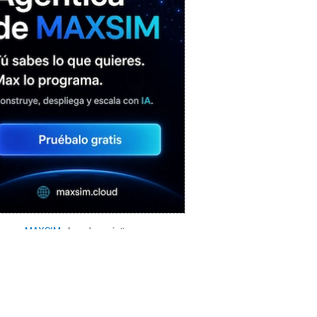
MAXSIM
- La nube agéntica
LO MÁS VISTO RECIENTEMENTE
«Mira mamá, sin cookies»: una web
que revela todo lo que un sitio web