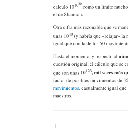
50
10
calculó 10
como un límite mucho 
el de Shannon.
Otra cifra más razonable que se manej
40
unas 10
(y habría que «relajar» la r
igual que con la de los 50 movimiento
núme
Hasta el momento, y respecto al
cuestión original, el cálculo que se c
123
10
, mil veces más 
que son unas
factor de posibles movimientos de 3
movimientos
, casualmente igual que 
maestros.