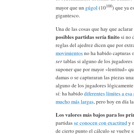
100
mayor que un
gúgol
(10
) que ya e
gigantesco.
Una de las cosas que hay que aclarar
posibles partidas sería finito
si no 
reglas del ajedrez dicen que por extr
movimientos
no ha habido capturas o
ser
tablas si alguno de los jugadores
suponer que por mayor «lentitud» que
damas o se capturaran las piezas unas
alguno de los jugadores lógicament
sí: ha habido
diferentes límites a esa 
mucho más largas
, pero hoy en día la
Los valores más bajos para los pr
partidas
se conocen con exactitud
y n
de cierto punto el cálculo se vuelv