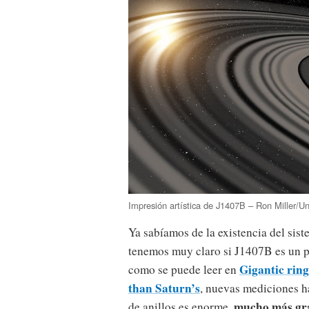
Impresión artística de J1407B – Ron Miller/U
Ya sabíamos de la existencia del sis
tenemos muy claro si J1407B es un pl
Gigantic rin
como se puede leer en
than Saturn’s
, nuevas mediciones 
mucho más gra
de anillos es enorme,