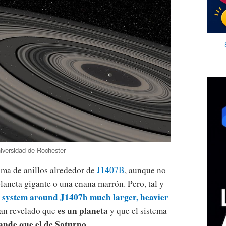
niversidad de Rochester
tema de anillos alrededor de
J1407B
, aunque no
aneta gigante o una enana marrón. Pero, tal y
g system around J1407b much larger, heavier
es un planeta
han revelado que
y que el sistema
nde que el de Saturno
.