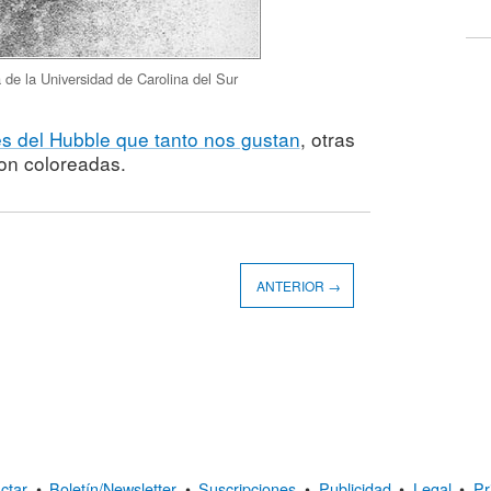
de la Universidad de Carolina del Sur
 del Hubble que tanto nos gustan
, otras
on coloreadas.
ANTERIOR →
ctar
•
Boletín/Newsletter
•
Suscripciones
•
Publicidad
•
Legal
•
Pr