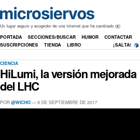
Un lugar seguro y acogedor de una internet que ha cambiado (
#
)
PORTADA
SECCIONES/BUSCAR
HUMOR
CONTACTAR
SUSCRIPCIONES
TIENDA
LIBRO
¡SALTA!
CIENCIA
HiLumi, la versión mejorada
del LHC
POR
— 6 DE SEPTIEMBRE DE 2017
@WICHO