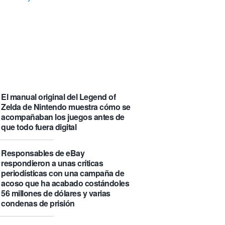
que se visita puede saber de ti y
además te explica cómo lo hace
Castlemap: un mapa con 6.412
castillos del mundo, clasificados por
su «fama» en la Wikipedia.
Numancia triunfa
El manual original del Legend of
Zelda de Nintendo muestra cómo se
acompañaban los juegos antes de
que todo fuera digital
Responsables de eBay
respondieron a unas críticas
periodísticas con una campaña de
acoso que ha acabado costándoles
56 millones de dólares y varias
condenas de prisión