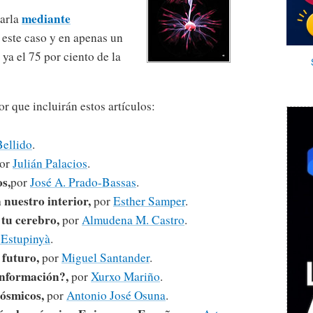
mediante
tarla
n este caso y en apenas un
ya el 75 por ciento de la
r que incluirán estos artículos:
ellido
.
or
Julián Palacios
.
s,
por
José A. Prado-Bassas
.
 nuestro interior,
por
Esther Samper
.
 tu cerebro,
por
Almudena M. Castro
.
 Estupinyà
.
 futuro,
por
Miguel Santander
.
información?,
por
Xurxo Mariño
.
cósmicos,
por
Antonio José Osuna
.