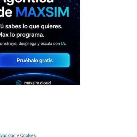
MAXSIM
- La nube agéntica
LO MÁS VISTO RECIENTEMENTE
«Mira mamá, sin cookies»: una web
que revela todo lo que un sitio web
ivacidad y Cookies