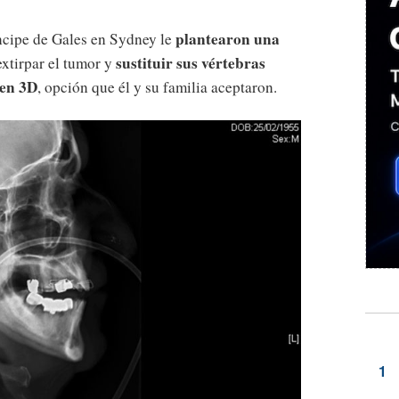
plantearon una
ncipe de Gales en Sydney le
sustituir sus vértebras
extirpar el tumor y
 en 3D
, opción que él y su familia aceptaron.