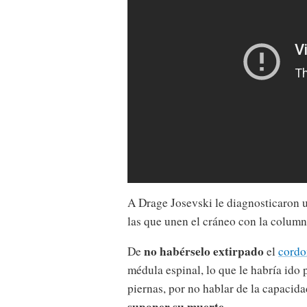
A Drage Josevski le diagnosticaron
las que unen el cráneo con la column
no habérselo extirpado
De
el
cord
médula espinal, lo que le habría ido
piernas, por no hablar de la capacida
suponer su muerte
.