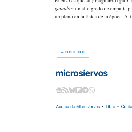
El caso es que su (imaginario) gato t
ganador
: un alto grado de empatía p
un pleno en la física de la época. A
← POSTERIOR
Acerca de Microsiervos
•
Libro
•
Conta