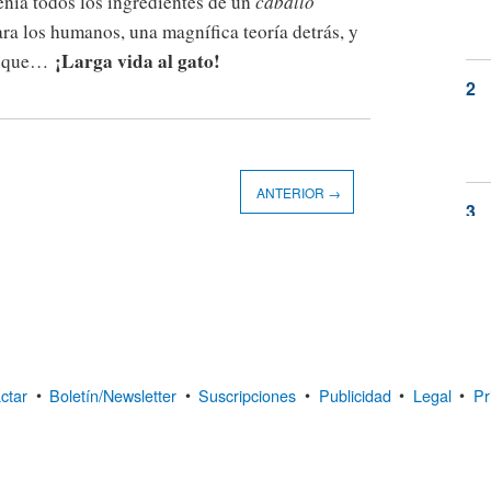
enía todos los ingredientes de un
caballo
ara los humanos, una magnífica teoría detrás, y
¡Larga vida al gato!
sí que…
ANTERIOR →
ctar
•
Boletín/Newsletter
•
Suscripciones
•
Publicidad
•
Legal
•
Pr