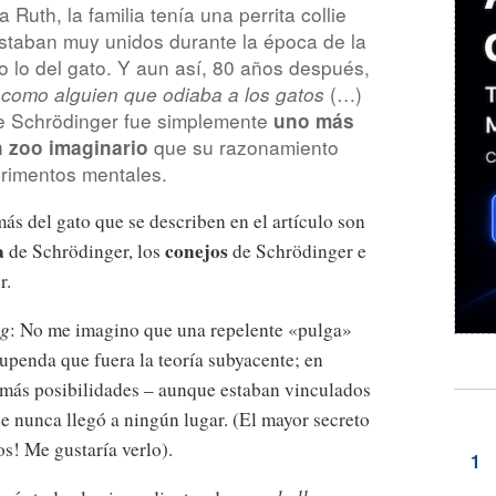
 Ruth, la familia tenía una perrita collie
staban muy unidos durante la época de la
o lo del gato. Y aun así, 80 años después,
(…)
 como alguien que odiaba a los gatos
de Schrödinger fue simplemente
uno más
que su razonamiento
n zoo imaginario
rimentos mentales.
ás del gato que se describen en el artículo son
a
conejos
de Schrödinger, los
de Schrödinger e
r.
ng
: No me imagino que una repelente «pulga»
upenda que fuera la teoría subyacente; en
 más posibilidades – aunque estaban vinculados
e nunca llegó a ningún lugar. (El mayor secreto
s! Me gustaría verlo).