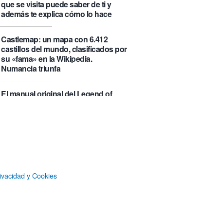
que se visita puede saber de ti y
además te explica cómo lo hace
Castlemap: un mapa con 6.412
castillos del mundo, clasificados por
su «fama» en la Wikipedia.
Numancia triunfa
El manual original del Legend of
Zelda de Nintendo muestra cómo se
acompañaban los juegos antes de
que todo fuera digital
Responsables de eBay
respondieron a unas críticas
periodísticas con una campaña de
ivacidad y Cookies
acoso que ha acabado costándoles
56 millones de dólares y varias
condenas de prisión