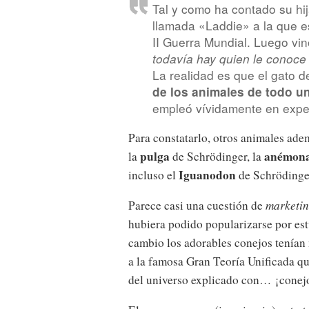
Tal y como ha contado su hija
llamada «Laddie» a la que e
II Guerra Mundial. Luego vin
todavía hay quien le conoce
La realidad es que el gato 
de los animales de todo u
empleó vívidamente en expe
Para constatarlo, otros animales adem
pulga
anémon
la
de Schrödinger, la
Iguanodon
incluso el
de Schrödinge
Parece casi una cuestión de
marketi
hubiera podido popularizarse por est
cambio los adorables conejos tenían
a la famosa Gran Teoría Unificada qu
del universo explicado con… ¡conejo