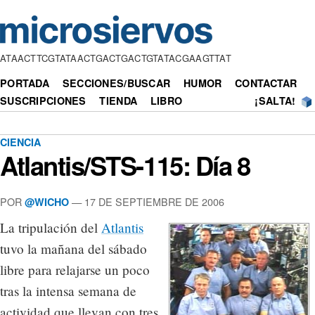
ATAACTTCGTATAACTGACTGACTGTATACGAAGTTAT
PORTADA
SECCIONES/BUSCAR
HUMOR
CONTACTAR
SUSCRIPCIONES
TIENDA
LIBRO
¡SALTA!
CIENCIA
Atlantis/STS-115: Día 8
POR
— 17 DE SEPTIEMBRE DE 2006
@WICHO
La tripulación del
Atlantis
tuvo la mañana del sábado
libre para relajarse un poco
tras la intensa semana de
actividad que llevan con tres