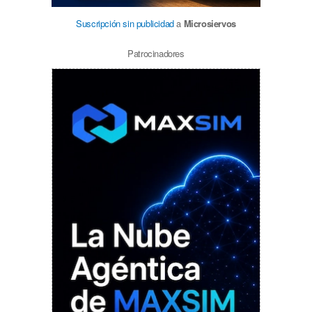
Suscripción sin publicidad
a
Microsiervos
Patrocinadores