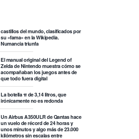
que se visita puede saber de ti y
además te explica cómo lo hace
Castlemap: un mapa con 6.412
castillos del mundo, clasificados por
su «fama» en la Wikipedia.
Numancia triunfa
El manual original del Legend of
Zelda de Nintendo muestra cómo se
acompañaban los juegos antes de
que todo fuera digital
La botella π de 3,14 litros, que
irónicamente no es redonda
Un Airbus A350ULR de Qantas hace
un vuelo de récord de 24 horas y
unos minutos y algo más de 23.000
kilómetros sin escalas entre