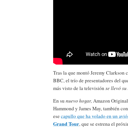
Tras la que montó Jeremy Clarkson c
BBC, el trío de presentadores del q
más visto de la televisión
se llevó su
En su
nuevo hogar,
Amazon Original,
Hammond y James May, también con
ese
capullo que ha volado en un avi
Grand Tour
, que se estrena el pró