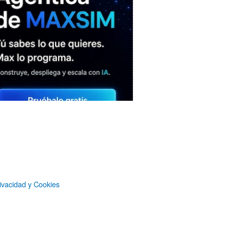
MAXSIM
- La nube agéntica
ivacidad y Cookies
LO MÁS VISTO RECIENTEMENTE
«Mira mamá, sin cookies»: una web
que revela todo lo que un sitio web