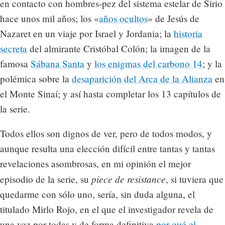
en contacto con hombres-pez del sistema estelar de Sirio
hace unos mil años; los «
años ocultos
» de Jesús de
Nazaret en un viaje por Israel y Jordania; la
historia
secreta
del almirante Cristóbal Colón; la imagen de la
famosa
Sábana Santa
y
los enigmas del carbono 14
; y la
polémica sobre la
desaparición del Arca de la Alianza
en
el Monte Sinaí; y así hasta completar los 13 capítulos de
la serie.
Todos ellos son dignos de ver, pero de todos modos, y
aunque resulta una elección difícil entre tantas y tantas
revelaciones asombrosas, en mi opinión el mejor
piece de resistance
episodio de la serie, su
, si tuviera que
quedarme con sólo uno, sería, sin duda alguna, el
titulado Mirlo Rojo, en el que el investigador revela de
una vez por todas y de forma definitiva
por qué el