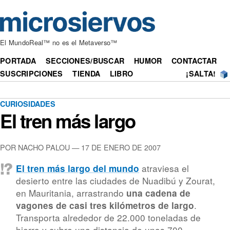
El MundoReal™ no es el Metaverso™
PORTADA
SECCIONES/BUSCAR
HUMOR
CONTACTAR
SUSCRIPCIONES
TIENDA
LIBRO
¡SALTA!
CURIOSIDADES
El tren más largo
POR NACHO PALOU — 17 DE ENERO DE 2007
atraviesa el
El tren más largo del mundo
desierto entre las ciudades de Nuadibú y Zourat,
en Mauritania, arrastrando
una cadena de
.
vagones de casi tres kilómetros de largo
Transporta alrededor de 22.000 toneladas de
hierro y cubre una distancia de unos 700