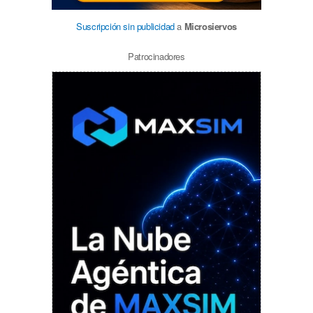
Suscripción sin publicidad
a
Microsiervos
Patrocinadores