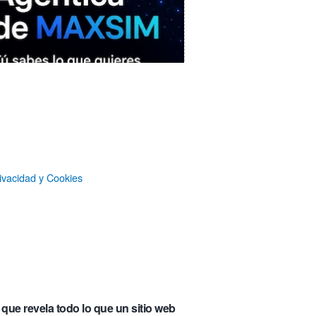
ivacidad y Cookies
MAXSIM
- La nube agéntica
LO MÁS VISTO RECIENTEMENTE
«Mira mamá, sin cookies»: una web
que revela todo lo que un sitio web