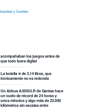
que se visita puede saber de ti y
además te explica cómo lo hace
ivacidad y Cookies
Castlemap: un mapa con 6.412
castillos del mundo, clasificados por
su «fama» en la Wikipedia.
Numancia triunfa
El manual original del Legend of
Zelda de Nintendo muestra cómo se
acompañaban los juegos antes de
que todo fuera digital
La botella π de 3,14 litros, que
irónicamente no es redonda
Un Airbus A350ULR de Qantas hace
un vuelo de récord de 24 horas y
unos minutos y algo más de 23.000
kilómetros sin escalas entre