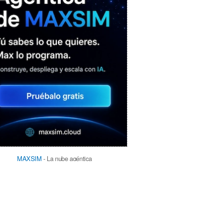
MAXSIM
- La nube agéntica
LO MÁS VISTO RECIENTEMENTE
«Mira mamá, sin cookies»: una web
que revela todo lo que un sitio web