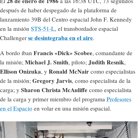
28 de enero de 1986
El
a las 16:38 UTC, 73 segundos
después de haber despegado de la plataforma de
lanzamiento 39B del Centro espacial John F. Kennedy
en la misión
STS-51-L
, el transbordador espacial
se desintegraba en el aire
Challenger
.
Francis «Dick» Scobee
A bordo iban
, comandante de
Michael J. Smith
Judith Resnik
la misión;
, piloto;
,
Ellison Onizuka
Ronald McNair
, y
como especialistas
Gregory Jarvis
de la misión;
, como especialista de la
Sharon Christa McAuliffe
carga; y
como especialista
de la carga y primer miembro del programa
Profesores
en el Espacio
en volar en una misión espacial.