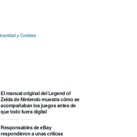
IA (y sus precios) en una sola
página
«Mira mamá, sin cookies»: una web
que revela todo lo que un sitio web
ivacidad y Cookies
que se visita puede saber de ti y
además te explica cómo lo hace
Castlemap: un mapa con 6.412
castillos del mundo, clasificados por
su «fama» en la Wikipedia.
Numancia triunfa
El manual original del Legend of
Zelda de Nintendo muestra cómo se
acompañaban los juegos antes de
que todo fuera digital
Responsables de eBay
respondieron a unas críticas