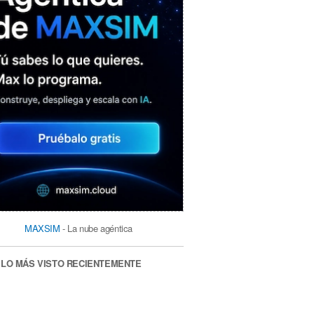
MAXSIM
- La nube agéntica
LO MÁS VISTO RECIENTEMENTE
La lista de los más listos de la clase:
el análisis de la «inteligencia» de las