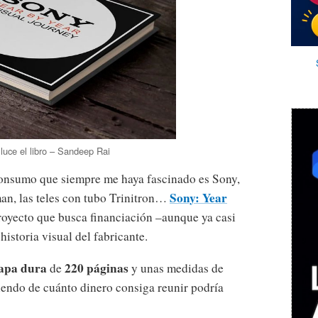
 luce el libro – Sandeep Rai
consumo que siempre me haya fascinado es Sony,
Sony: Year
an, las teles con tubo Trinitron…
royecto que busca financiación –aunque ya casi
historia visual del fabricante.
apa dura
220 páginas
de
y unas medidas de
endo de cuánto dinero consiga reunir podría