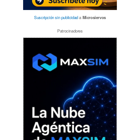
Suscripción sin publicidad
a
Microsiervos
Patrocinadores