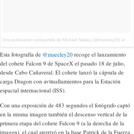
Una publicación compartida de Michael Seeley (@mseeley20)
el
18 d
Esta fotografía de
@mseeley20
recoge el lanzamiento
del cohete Falcon 9 de SpaceX el pasado 18 de julio,
desde Cabo Cañaveral. El cohete lanzó la cápsula de
carga Dragon con avituallamientos para la Estación
espacial internacional (ISS).
Con una exposición de 483 segundos el fotógrafo captó
en la misma imagen también el descenso vertical de la
primera etapa del cohete Falcon 9 (a la derecha de la
imagen), el cual aterrizó en la base Patrick de la Fuerza