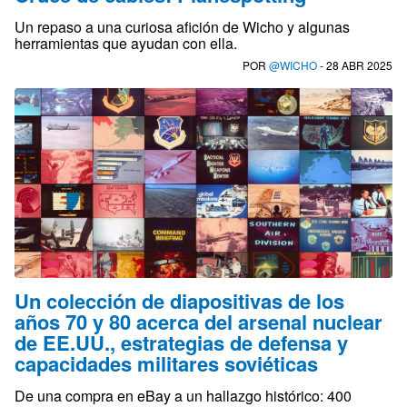
Un repaso a una curiosa afición de Wicho y algunas
herramientas que ayudan con ella.
POR
@WICHO
- 28 ABR 2025
Un colección de diapositivas de los
años 70 y 80 acerca del arsenal nuclear
de EE.UU., estrategias de defensa y
capacidades militares soviéticas
De una compra en eBay a un hallazgo histórico: 400