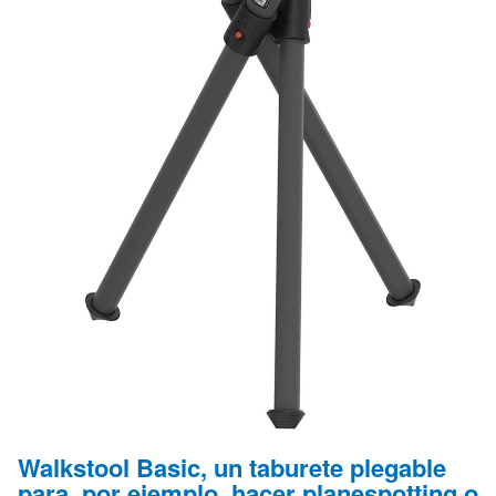
Walkstool Basic, un taburete plegable
para, por ejemplo, hacer planespotting o