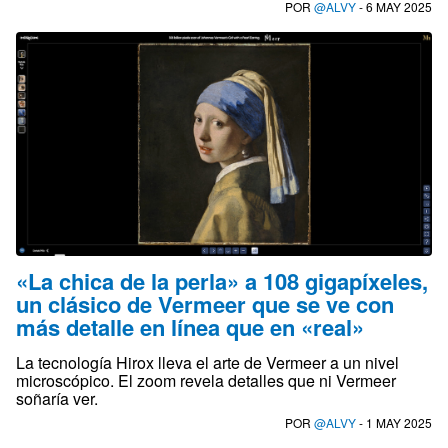
POR
@ALVY
- 6 MAY 2025
«La chica de la perla» a 108 gigapíxeles,
un clásico de Vermeer que se ve con
más detalle en línea que en «real»
La tecnología Hirox lleva el arte de Vermeer a un nivel
microscópico. El zoom revela detalles que ni Vermeer
soñaría ver.
POR
@ALVY
- 1 MAY 2025