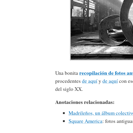
recopilación de fotos an
Una bonita
procedentes
de aquí
y
de aquí
con esc
del siglo XX.
Anotaciones relacionadas:
Madrileños, un álbum colectiv
Square America
: fotos antigu