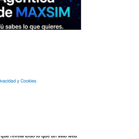
ivacidad y Cookies
MAXSIM
- La nube agéntica
LO MÁS VISTO RECIENTEMENTE
«Mira mamá, sin cookies»: una web
que revela todo lo que un sitio web