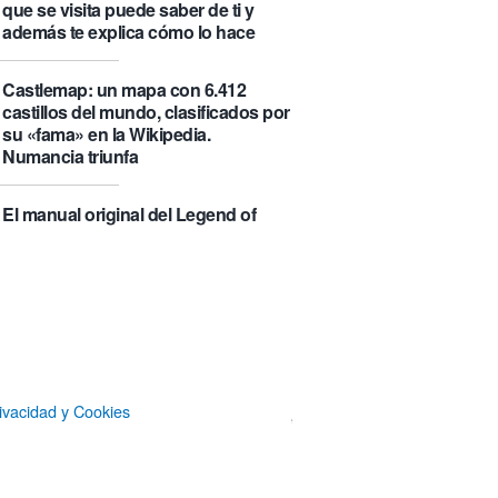
que se visita puede saber de ti y
además te explica cómo lo hace
Castlemap: un mapa con 6.412
castillos del mundo, clasificados por
su «fama» en la Wikipedia.
Numancia triunfa
El manual original del Legend of
Zelda de Nintendo muestra cómo se
acompañaban los juegos antes de
que todo fuera digital
La botella π de 3,14 litros, que
irónicamente no es redonda
ivacidad y Cookies
Un Airbus A350ULR de Qantas hace
un vuelo de récord de 24 horas y
unos minutos y algo más de 23.000
kilómetros sin escalas entre