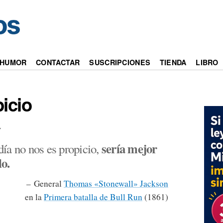
s
HUMOR
CONTACTAR
SUSCRIPCIONES
TIENDA
LIBRO
icio
7
sería mejor
 día no nos es propicio,
lo.
– General
Thomas «Stonewall» Jackson
en la
Primera batalla de Bull Run
(1861)