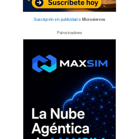
Suscripción sin publicidad
a
Microsiervos
Patrocinadores