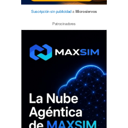
Suscripción sin publicidad
a
Microsiervos
Patrocinadores