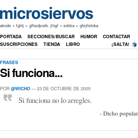
abcde × fghij = gfhadjceib. jihgf × edcba = gfejhidcba
PORTADA
SECCIONES/BUSCAR
HUMOR
CONTACTAR
SUSCRIPCIONES
TIENDA
LIBRO
¡SALTA!
FRASES
Si funciona...
POR
— 23 DE OCTUBRE DE 2005
@WICHO
Si funciona no lo arregles.
- Dicho popular