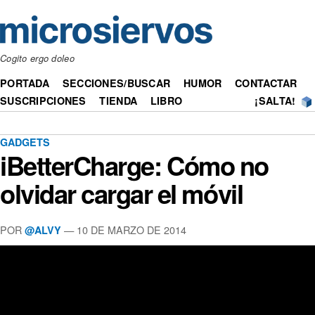
Cogito ergo doleo
PORTADA
SECCIONES/BUSCAR
HUMOR
CONTACTAR
SUSCRIPCIONES
TIENDA
LIBRO
¡SALTA!
GADGETS
iBetterCharge: Cómo no
olvidar cargar el móvil
POR
— 10 DE MARZO DE 2014
@ALVY