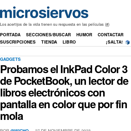
Los acertijos de la vida tienen su respuesta en las películas (
#
)
PORTADA
SECCIONES/BUSCAR
HUMOR
CONTACTAR
SUSCRIPCIONES
TIENDA
LIBRO
¡SALTA!
GADGETS
Probamos el InkPad Color 3
de PocketBook, un lector de
libros electrónicos con
pantalla en color que por fin
mola
POR
— 27 DE NOVIEMBRE DE 2023
@WICHO