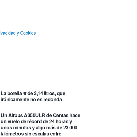
que se visita puede saber de ti y
además te explica cómo lo hace
Castlemap: un mapa con 6.412
castillos del mundo, clasificados por
ivacidad y Cookies
su «fama» en la Wikipedia.
Numancia triunfa
El manual original del Legend of
Zelda de Nintendo muestra cómo se
acompañaban los juegos antes de
que todo fuera digital
La botella π de 3,14 litros, que
irónicamente no es redonda
Un Airbus A350ULR de Qantas hace
un vuelo de récord de 24 horas y
unos minutos y algo más de 23.000
kilómetros sin escalas entre