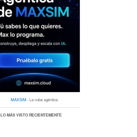
MAXSIM
- La nube agéntica
LO MÁS VISTO RECIENTEMENTE
«Mira mamá, sin cookies»: una web
que revela todo lo que un sitio web