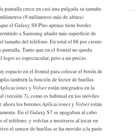
la pantalla crece en casi una pulgada su tamaño
milímetros (9 milímetros más de altura)
s que el Galaxy S8 Plus apenas tiene bordes
 permitido a Samsung añadir más superficie de
el tamaño del teléfono. En total el 88 por ciento
s pantalla. Tanto que en el frontal no queda
l logro es espectacular, pero a un precio.
ay espacio en el frontal para colocar el botón de
plía también la función de lector de huellas
Aplicaciones
y
Volver
están integrados en la
id (versión 7), como es habitual en los móviles
e ahora los botones
Aplicaciones
y
Volver
están
amente. En el Galaxy S7 se apagaban al cabo
 el teléfono, y volvían a mostrarse al tocar en
ivo el sensor de huellas se ha movido a la parte