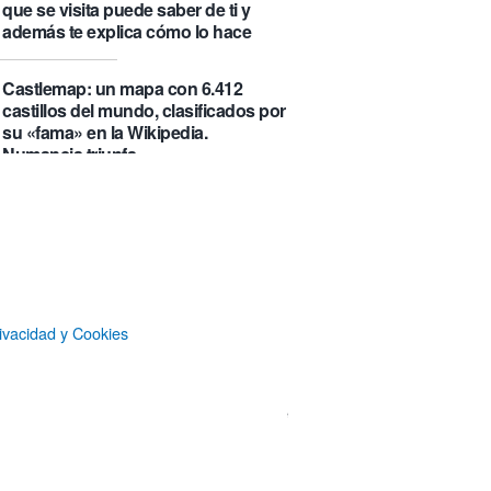
que se visita puede saber de ti y
además te explica cómo lo hace
Castlemap: un mapa con 6.412
castillos del mundo, clasificados por
su «fama» en la Wikipedia.
Numancia triunfa
El manual original del Legend of
Zelda de Nintendo muestra cómo se
acompañaban los juegos antes de
que todo fuera digital
ivacidad y Cookies
La botella π de 3,14 litros, que
irónicamente no es redonda
Un Airbus A350ULR de Qantas hace
un vuelo de récord de 24 horas y
unos minutos y algo más de 23.000
kilómetros sin escalas entre