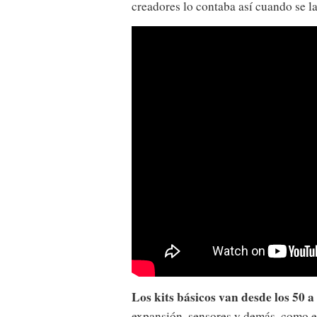
creadores lo contaba así cuando se l
Los kits básicos van desde los 50 a
expansión, sensores y demás, como e