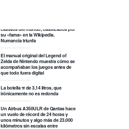
que se visita puede saber de ti y
además te explica cómo lo hace
Castlemap: un mapa con 6.412
castillos del mundo, clasificados por
su «fama» en la Wikipedia.
Numancia triunfa
El manual original del Legend of
Zelda de Nintendo muestra cómo se
acompañaban los juegos antes de
que todo fuera digital
La botella π de 3,14 litros, que
irónicamente no es redonda
Un Airbus A350ULR de Qantas hace
un vuelo de récord de 24 horas y
unos minutos y algo más de 23.000
kilómetros sin escalas entre