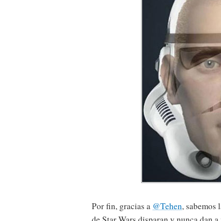
Por fin, gracias a
@Tehen
, sabemos 
de Star Wars disparan y nunca dan a n