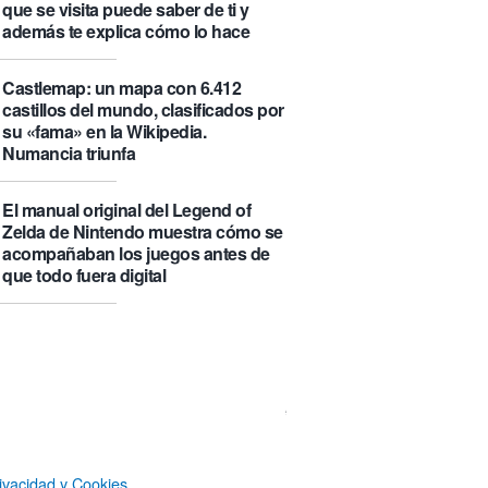
que se visita puede saber de ti y
además te explica cómo lo hace
Castlemap: un mapa con 6.412
castillos del mundo, clasificados por
su «fama» en la Wikipedia.
Numancia triunfa
El manual original del Legend of
Zelda de Nintendo muestra cómo se
acompañaban los juegos antes de
que todo fuera digital
La botella π de 3,14 litros, que
irónicamente no es redonda
Un Airbus A350ULR de Qantas hace
un vuelo de récord de 24 horas y
unos minutos y algo más de 23.000
kilómetros sin escalas entre
ivacidad y Cookies