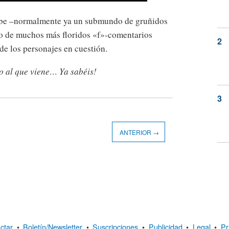
ube –normalmente ya un submundo de gruñidos
do de muchos más floridos «f»-comentarios
de los personajes en cuestión.
no al que viene… Ya sabéis!
ANTERIOR →
ctar
•
Boletín/Newsletter
•
Suscripciones
•
Publicidad
•
Legal
•
Pr