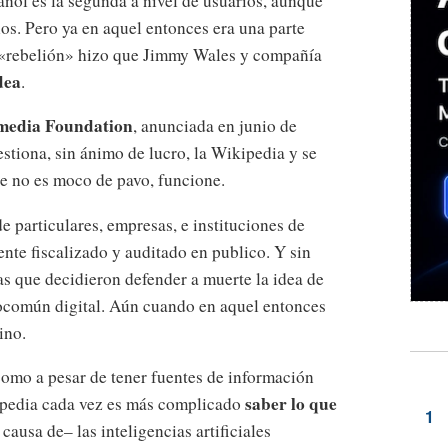
añol es la segunda a nivel de usuarios, aunque
los. Pero ya en aquel entonces era una parte
a «rebelión» hizo que Jimmy Wales y compañía
dea
.
media Foundation
, anunciada en junio de
stiona, sin ánimo de lucro, la Wikipedia y se
ue no es moco de pavo, funcione.
e particulares, empresas, e instituciones de
nte fiscalizado y auditado en publico. Y sin
as que decidieron defender a muerte la idea de
rocomún digital. Aún cuando en aquel entonces
ino.
mo a pesar de tener fuentes de información
saber lo que
kipedia cada vez es más complicado
 causa de– las inteligencias artificiales