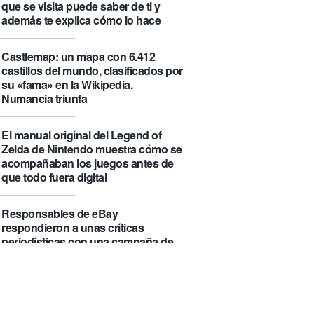
que se visita puede saber de ti y
además te explica cómo lo hace
Castlemap: un mapa con 6.412
castillos del mundo, clasificados por
su «fama» en la Wikipedia.
Numancia triunfa
El manual original del Legend of
Zelda de Nintendo muestra cómo se
acompañaban los juegos antes de
que todo fuera digital
Responsables de eBay
respondieron a unas críticas
periodísticas con una campaña de
acoso que ha acabado costándoles
56 millones de dólares y varias
condenas de prisión