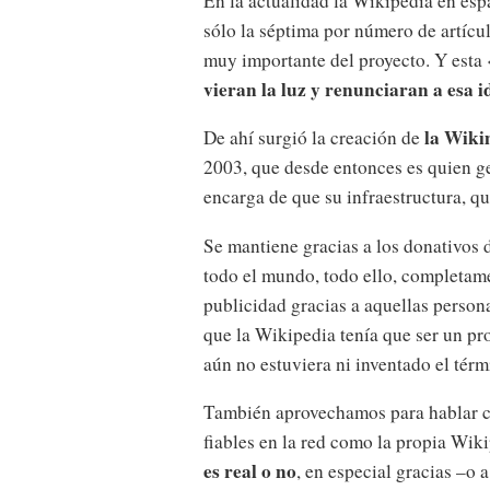
En la actualidad la Wikipedia en esp
sólo la séptima por número de artícu
muy importante del proyecto. Y est
vieran la luz y renunciaran a esa i
la Wiki
De ahí surgió la creación de
2003, que desde entonces es quien ge
encarga de que su infraestructura, q
Se mantiene gracias a los donativos d
todo el mundo, todo ello, completame
publicidad gracias a aquellas person
que la Wikipedia tenía que ser un p
aún no estuviera ni inventado el térm
También aprovechamos para hablar co
fiables en la red como la propia Wi
es real o no
, en especial gracias –o a